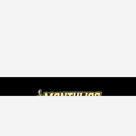
Yuk, gabung di MANTUL189 dan rasakan serunya main slot
server Thailand yang super lancar dan antipatah.
Nikmati juga ribuan game seru dari Slot88 tepercaya dengan
peluang meraih jackpot terbesar hari ini!