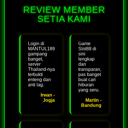
REVIEW MEMBER
SETIA KAMI
Login di
Game
MANTUL189
Slot88 di
gampang
sini
banget,
lengkap
server
dan
Thailand-nya
transparan,
terbukti
pas banget
enteng dan
buat cari
anti lag.
hiburan
yang seru.
Irwan -
Jogja
Martin -
Bandung